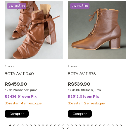
GRÁTIS
GRÁTIS
3 cores
2 cores
BOTA AV 11040
BOTA AV 11678
R$459,90
R$539,90
6
x
de
R$76,65
sem juros
6
x
de
R$89,98
sem juros
R$436,91
com
Pix
R$512,91
com
Pix
Só restam
4
em estoque!
Só restam
2
em estoque!
Comprar
Comprar