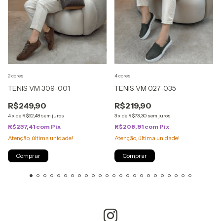
2 cores
4 cores
TENIS VM 309-001
TENIS VM 027-035
R$249,90
R$219,90
4
x
de
R$62,48
sem juros
3
x
de
R$73,30
sem juros
R$237,41
com
Pix
R$208,91
com
Pix
Atenção, última unidade!
Atenção, última unidade!
Comprar
Comprar