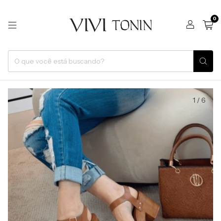
0
1
/
6