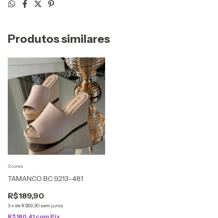
Produtos similares
3 cores
TAMANCO BC 9213-481
R$189,90
3
x
de
R$63,30
sem juros
R$180,41
com
Pix