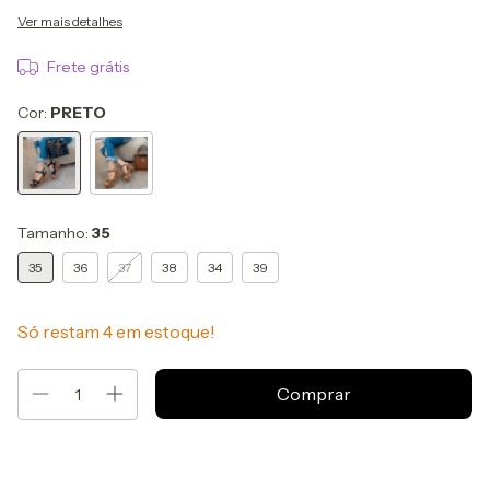
Ver mais detalhes
Frete grátis
Cor:
PRETO
Tamanho:
35
35
36
37
38
34
39
Só restam
4
em estoque!