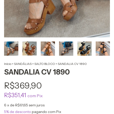
Início
>
SANDÁLIAS
>
SALTO BLOCO
>
SANDALIA CV 1890
SANDALIA CV 1890
R$369,90
R$351,41
com
Pix
6
x de
R$61,65
sem juros
5% de desconto
pagando com Pix