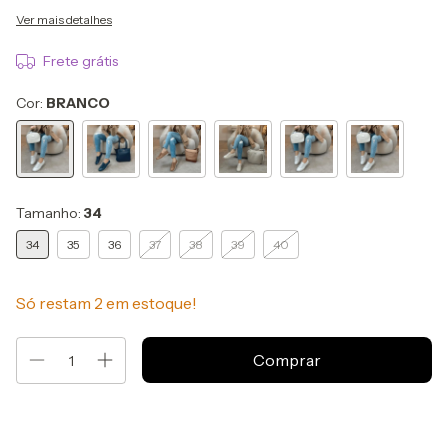
Ver mais detalhes
Frete grátis
Cor:
BRANCO
Tamanho:
34
34
35
36
37
38
39
40
Só restam
2
em estoque!