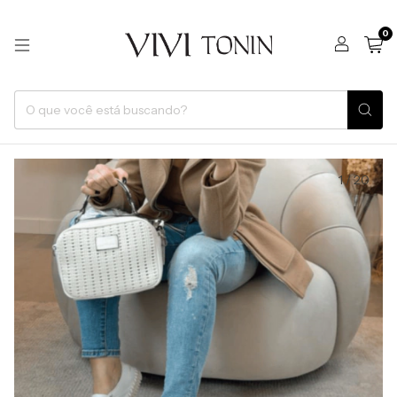
0
1
/
20