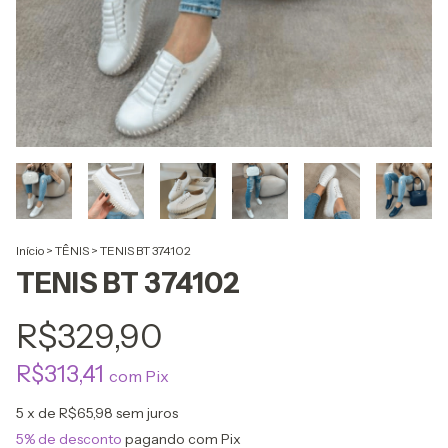
Início
>
TÊNIS
>
TENIS BT 374102
TENIS BT 374102
R$329,90
R$313,41
com
Pix
5
x de
R$65,98
sem juros
5% de desconto
pagando com Pix