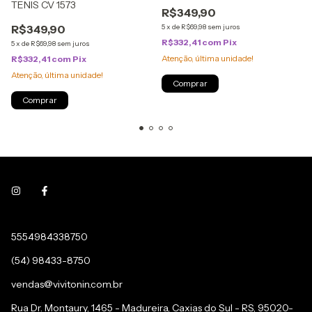
TENIS CV 1573
R$349,90
R$349,90
5
x
de
R$69,98
sem juros
R$332,41
com
Pix
5
x
de
R$69,98
sem juros
Atenção, última unidade!
R$332,41
com
Pix
Atenção, última unidade!
Comprar
Comprar
5554984338750
(54) 98433-8750
vendas@vivitonin.com.br
Rua Dr. Montaury, 1465 - Madureira, Caxias do Sul - RS, 95020-